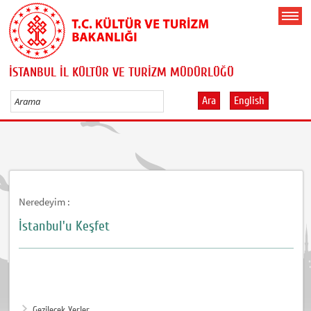
İSTANBUL İL KÜLTÜR VE TURİZM MÜDÜRLÜĞÜ
Ara
English
Neredeyim :
İstanbul'u Keşfet
Gezilecek Yerler