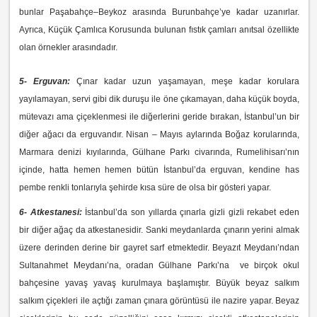
bunlar Paşabahçe–Beykoz arasında Burunbahçe’ye kadar uzanırlar.
Ayrıca, Küçük Çamlıca Korusunda bulunan fıstık çamları anıtsal özellikte
olan örnekler arasındadır.
5- Erguvan:
Çınar kadar uzun yaşamayan, meşe kadar korulara
yayılamayan, servi gibi dik duruşu ile öne çıkamayan, daha küçük boyda,
mütevazı ama çiçeklenmesi ile diğerlerini geride bırakan, İstanbul’un bir
diğer ağacı da erguvandır. Nisan – Mayıs aylarında Boğaz korularında,
Marmara denizi kıyılarında, Gülhane Parkı civarında, Rumelihisarı’nın
içinde, hatta hemen hemen bütün İstanbul’da erguvan, kendine has
pembe renkli tonlarıyla şehirde kısa süre de olsa bir gösteri yapar.
6- Atkestanesi:
İstanbul’da son yıllarda çınarla gizli gizli rekabet eden
bir diğer ağaç da atkestanesidir. Sanki meydanlarda çınarın yerini almak
üzere derinden derine bir gayret sarf etmektedir. Beyazıt Meydanı’ndan
Sultanahmet Meydanı’na, oradan Gülhane Parkı’na ve birçok okul
bahçesine yavaş yavaş kurulmaya başlamıştır. Büyük beyaz salkım
salkım çiçekleri ile açtığı zaman çınara görüntüsü ile nazire yapar. Beyaz