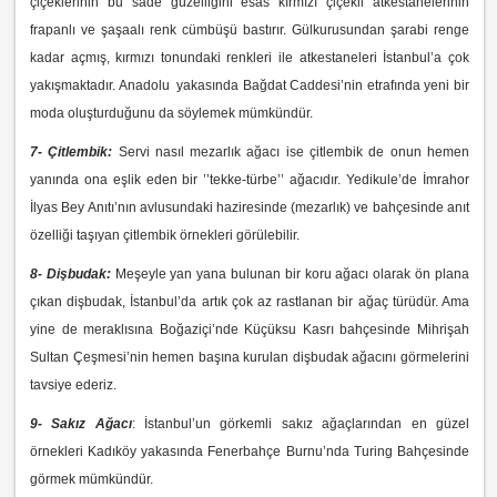
çiçeklerinin bu sade güzelliğini esas kırmızı çiçekli atkestanelerinin
frapanlı ve şaşaalı renk cümbüşü bastırır. Gülkurusundan şarabi renge
kadar açmış, kırmızı tonundaki renkleri ile atkestaneleri İstanbul’a çok
yakışmaktadır. Anadolu yakasında Bağdat Caddesi’nin etrafında yeni bir
moda oluşturduğunu da söylemek mümkündür.
7- Çitlembik:
Servi nasıl mezarlık ağacı ise çitlembik de onun hemen
yanında ona eşlik eden bir ’’tekke-türbe’’ ağacıdır. Yedikule’de İmrahor
İlyas Bey Anıtı’nın avlusundaki haziresinde (mezarlık) ve bahçesinde anıt
özelliği taşıyan çitlembik örnekleri görülebilir.
8- Dişbudak:
Meşeyle yan yana bulunan bir koru ağacı olarak ön plana
çıkan dişbudak, İstanbul’da artık çok az rastlanan bir ağaç türüdür. Ama
yine de meraklısına Boğaziçi’nde Küçüksu Kasrı bahçesinde Mihrişah
Sultan Çeşmesi’nin hemen başına kurulan dişbudak ağacını görmelerini
tavsiye ederiz.
9- Sakız Ağacı
: İstanbul’un görkemli sakız ağaçlarından en güzel
örnekleri Kadıköy yakasında Fenerbahçe Burnu’nda Turing Bahçesinde
görmek mümkündür.