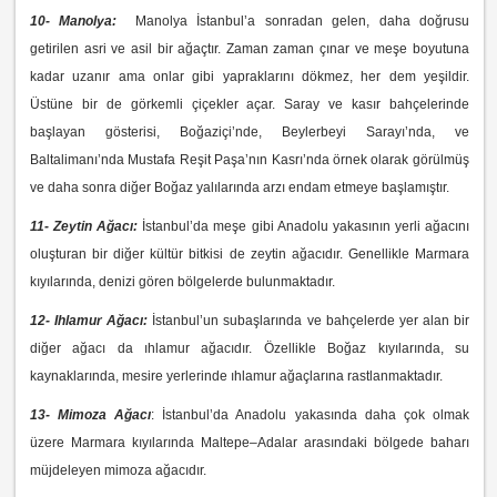
10- Manolya:
Manolya İstanbul’a sonradan gelen, daha doğrusu
getirilen asri ve asil bir ağaçtır. Zaman zaman çınar ve meşe boyutuna
kadar uzanır ama onlar gibi yapraklarını dökmez, her dem yeşildir.
Üstüne bir de görkemli çiçekler açar. Saray ve kasır bahçelerinde
başlayan gösterisi, Boğaziçi’nde, Beylerbeyi Sarayı’nda, ve
Baltalimanı’nda Mustafa Reşit Paşa’nın Kasrı’nda örnek olarak görülmüş
ve daha sonra diğer Boğaz yalılarında arzı endam etmeye başlamıştır.
11- Zeytin Ağacı:
İstanbul’da meşe gibi Anadolu yakasının yerli ağacını
oluşturan bir diğer kültür bitkisi de zeytin ağacıdır. Genellikle Marmara
kıyılarında, denizi gören bölgelerde bulunmaktadır.
12- Ihlamur Ağacı:
İstanbul’un subaşlarında ve bahçelerde yer alan bir
diğer ağacı da ıhlamur ağacıdır. Özellikle Boğaz kıyılarında, su
kaynaklarında, mesire yerlerinde ıhlamur ağaçlarına rastlanmaktadır.
13- Mimoza Ağacı
: İstanbul’da Anadolu yakasında daha çok olmak
üzere Marmara kıyılarında Maltepe–Adalar arasındaki bölgede baharı
müjdeleyen mimoza ağacıdır.