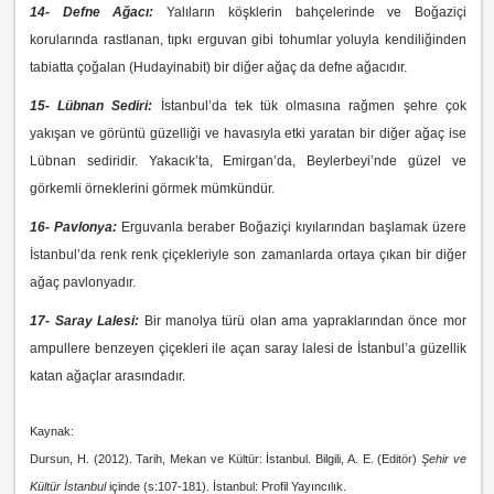
14- Defne Ağacı:
Yalıların köşklerin bahçelerinde ve Boğaziçi
korularında rastlanan, tıpkı erguvan gibi tohumlar yoluyla kendiliğinden
tabiatta çoğalan (Hudayinabit) bir diğer ağaç da defne ağacıdır.
15- Lübnan Sediri:
İstanbul’da tek tük olmasına rağmen şehre çok
yakışan ve görüntü güzelliği ve havasıyla etki yaratan bir diğer ağaç ise
Lübnan sediridir. Yakacık’ta, Emirgan’da, Beylerbeyi’nde güzel ve
görkemli örneklerini görmek mümkündür.
16- Pavlonya:
Erguvanla beraber Boğaziçi kıyılarından başlamak üzere
İstanbul’da renk renk çiçekleriyle son zamanlarda ortaya çıkan bir diğer
ağaç pavlonyadır.
17- Saray Lalesi:
Bir manolya türü olan ama yapraklarından önce mor
ampullere benzeyen çiçekleri ile açan saray lalesi de İstanbul’a güzellik
katan ağaçlar arasındadır.
Kaynak:
Dursun, H. (2012). Tarih, Mekan ve Kültür: İstanbul. Bilgili, A. E. (Editör)
Şehir ve
Kültür İstanbul
içinde (s:107-181). İstanbul: Profil Yayıncılık.