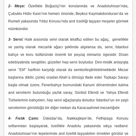
2- Meşe:
Özellikle Boğaziçi’nin korularında ve Anadoluhisarı’nda,
Çubuklu Hidiv Kasrı’nın hemen önünde, Beykoz Kaymakdonduran’da ve
Rumeli yakasında Yıldız Korusu’nda anıt özelliği taşıyan meşeler görmek
mümkündür.
3- Servi:
Halk arasında selvi olarak telaffuz edilen bu ağaç, genellikle
ve yanlış olarak mezarlık ağacı şeklinde algılansa da, servi, İstanbul
bahçe ve koru kültüründe önemli bir peyzaj mimarisi ögesidir. Divan
edebiyatında sevgililer, güzeller hep servi boyludur. Dini-mistik anlayışta
servi ‘’Elif’’ harfinin karşılığı olarak da sembolleştirilebilmektedir. Mezar
başlarına dikilir, çünkü oradan Allah’a dönüşü ifade eder. Topkapı Sarayı
başta olmak üzere, Fenerbahçe burnundaki Kanuni döneminden kalma
anıt servilerin bulunduğu yazlık saray, Sünbül Efendi ve Yahya Efendi
Türbelerinin bahçeleri, hep servi ağaçlarıyla doludur. İstanbul’un en yaşlı
servilerinin görüldüğü bir diğer mekan da Karacaahmet mezarlığıdır.
4- Fıstık Çamı:
Üsküdar’da, Nakkaştepe’de, Fethipaşa Korusu
sırtlarından başlayarak, özellikle Anadolu yakasında sıkça rastlanır.
Anadoluhisarı’nın tepelerinde anıt özellik taşıyabilen örnekler görülür ve