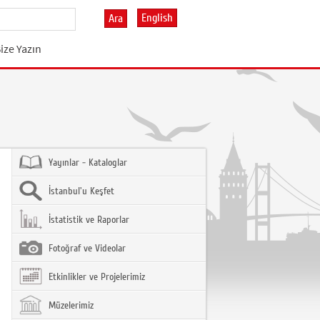
English
Ara
ize Yazın
Yayınlar - Kataloglar
İstanbul'u Keşfet
İstatistik ve Raporlar
Fotoğraf ve Videolar
Etkinlikler ve Projelerimiz
Müzelerimiz